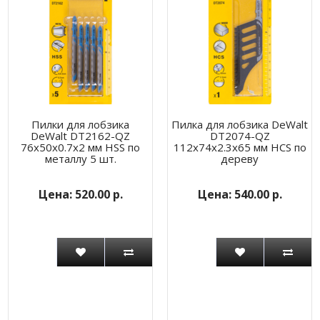
Пилки для лобзика
Пилка для лобзика DeWalt
DeWalt DT2162-QZ
DT2074-QZ
76х50х0.7х2 мм HSS по
112x74x2.3x65 мм HCS по
металлу 5 шт.
дереву
520.00 р.
540.00 р.