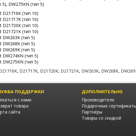
 5), DW275KN (тип 5)
 D21716K (тип 10)
 D21717K (тип 10)
 D21720K (тип 10)
 D21721K (тип 10)
 DW263K (тип 5)
 DW268K (тип 5)
 DW269K (тип 5)
t DW274KN (тип 5)
t DW275KN (тип 5)
D21716K
,
D21717K
,
D21720K
,
D21721K
,
DW263K
,
DW268K
,
DW269
ЛУЖБА ПОДДЕРЖКИ
ДОПОЛНИТЕЛЬНО
язаться с нами
Производители
зврат товара
Подарочные сертификат
рта сайта
Партнёры
Товары со скидкой