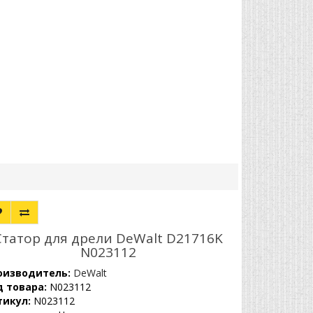
Статор для дрели DeWalt D21716K
N023112
оизводитель:
DeWalt
д товара:
N023112
тикул:
N023112