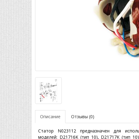
Описание
Отзывы (0)
Статор N023112 предназначен для испол
моделей: D21716K (тип 10), D21717K (тип 10)