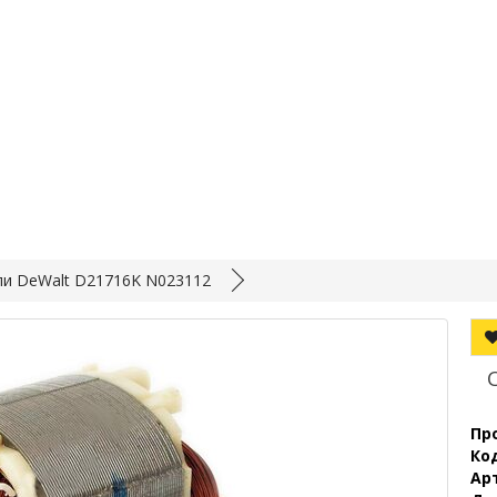
ли DeWalt D21716K N023112
Пр
Ко
Ар