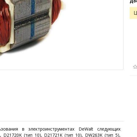
До
Ц
ьзования в электроинструментах DeWalt следующих
, D21720K (тип 10), D21721K (тип 10), DW263K (тип 5),