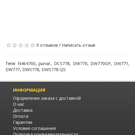
0 отзывов
/
Написать отзыв
Теги:
N464700
,
рычаг
,
DCS778
,
DW770
,
DW770GP
,
DW771
,
DW777
,
DWS778
,
DWS778-QS
ИНФОРМАЦИЯ
Оформление заказа с доставкой
О нас
Доставка
Оплата
Гарантии
Условия соглашения
Политика конфиденциальности