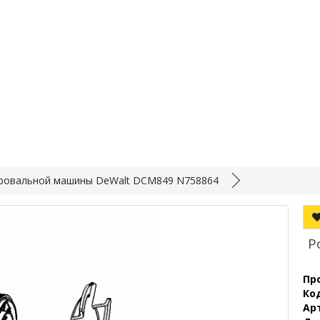
ировальной машины DeWalt DCM849 N758864
Р
Пр
Ко
Ар