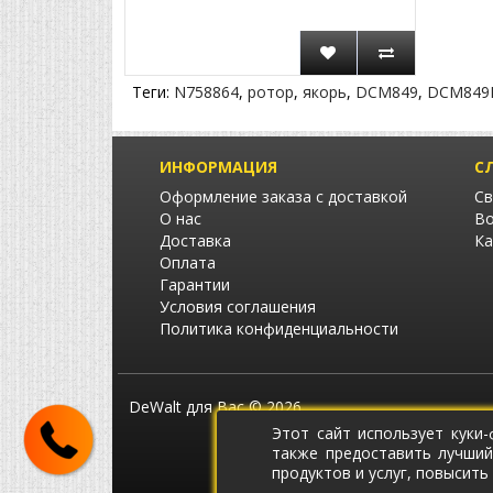
Теги:
N758864
,
ротор
,
якорь
,
DCM849
,
DCM849N
ИНФОРМАЦИЯ
С
Оформление заказа с доставкой
Св
О нас
Во
Доставка
Ка
Оплата
Гарантии
Условия соглашения
Политика конфиденциальности
DeWalt для Вас © 2026
Этот сайт использует куки
также предоставить лучший
продуктов и услуг, повысить