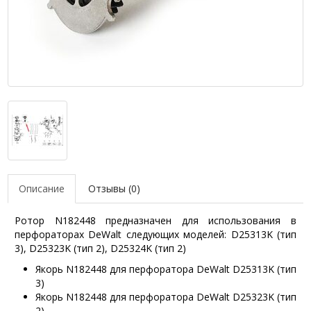
Описание
Отзывы (0)
Ротор N182448 предназначен для использования в
перфораторах DeWalt следующих моделей: D25313K (тип
3), D25323K (тип 2), D25324K (тип 2)
Якорь N182448 для перфоратора DeWalt D25313K (тип
3)
Якорь N182448 для перфоратора DeWalt D25323K (тип
2)