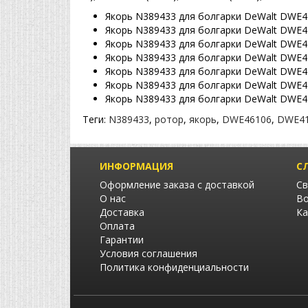
Якорь N389433 для болгарки DeWalt DWE46
Якорь N389433 для болгарки DeWalt DWE41
Якорь N389433 для болгарки DeWalt DWE41
Якорь N389433 для болгарки DeWalt DWE41
Якорь N389433 для болгарки DeWalt DWE41
Якорь N389433 для болгарки DeWalt DWE41
Якорь N389433 для болгарки DeWalt DWE41
Теги:
N389433
,
ротор
,
якорь
,
DWE46106
,
DWE4
ИНФОРМАЦИЯ
С
Оформление заказа с доставкой
Св
О нас
Во
Доставка
Ка
Оплата
Гарантии
Условия соглашения
Политика конфиденциальности