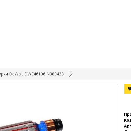
арки DeWalt DWE46106 N389433
Пр
Ко
Ар