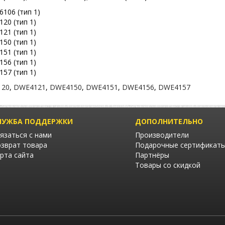
106 (тип 1)
20 (тип 1)
21 (тип 1)
50 (тип 1)
51 (тип 1)
56 (тип 1)
57 (тип 1)
120
,
DWE4121
,
DWE4150
,
DWE4151
,
DWE4156
,
DWE4157
ЛУЖБА ПОДДЕРЖКИ
ДОПОЛНИТЕЛЬНО
язаться с нами
Производители
зврат товара
Подарочные сертификат
рта сайта
Партнёры
Товары со скидкой