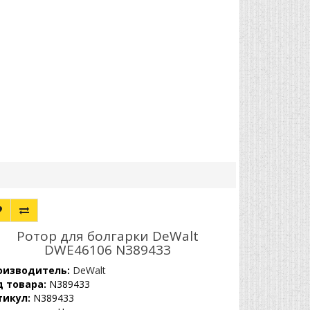
Ротор для болгарки DeWalt
DWE46106 N389433
оизводитель:
DeWalt
д товара:
N389433
тикул:
N389433