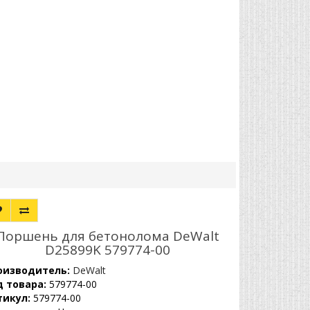
Поршень для бетонолома DeWalt
D25899K 579774-00
оизводитель:
DeWalt
д товара:
579774-00
тикул:
579774-00