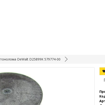
тонолома DeWalt D25899K 579774-00
Пр
Ко
Ар