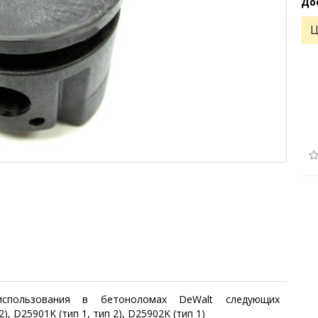
До
Ц
использования в бетоноломах DeWalt следующих
), D25901K (тип 1, тип 2), D25902K (тип 1)