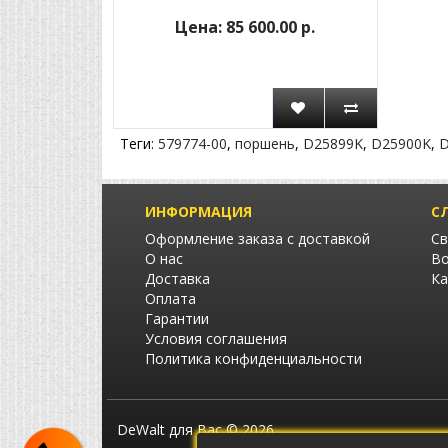
85 600.00 р.
Теги:
579774-00
,
поршень
,
D25899K
,
D25900K
,
D
ИНФОРМАЦИЯ
С
Оформление заказа с доставкой
Св
О нас
Во
Доставка
Ка
Оплата
Гарантии
Условия соглашения
Политика конфиденциальности
DeWalt для Вас © 2026