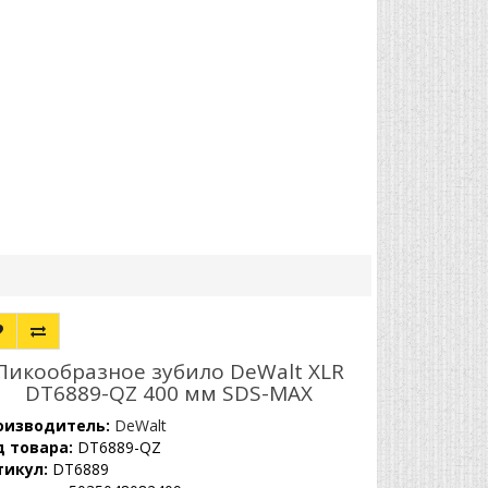
Пикообразное зубило DeWalt XLR
DT6889-QZ 400 мм SDS-MAX
оизводитель:
DeWalt
д товара:
DT6889-QZ
тикул:
DT6889