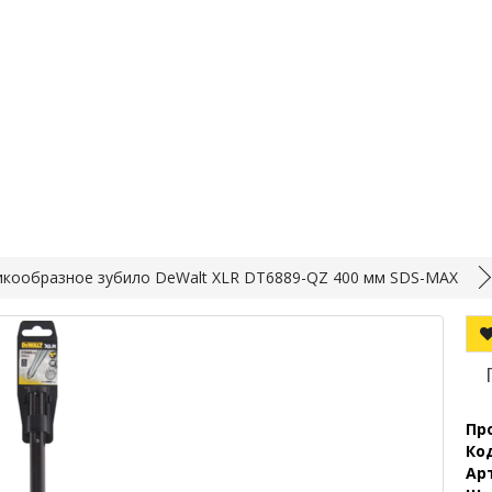
икообразное зубило DeWalt XLR DT6889-QZ 400 мм SDS-MAX
Пр
Ко
Ар