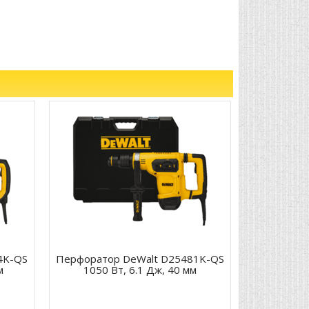
4K-QS
Перфоратор DeWalt D25481K-QS
м
1050 Вт, 6.1 Дж, 40 мм