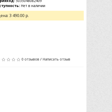
рихкод:
5035048082409
ступность:
Нет в наличии
ена:
3 490.00 р.
0 отзывов
/
Написать отзыв