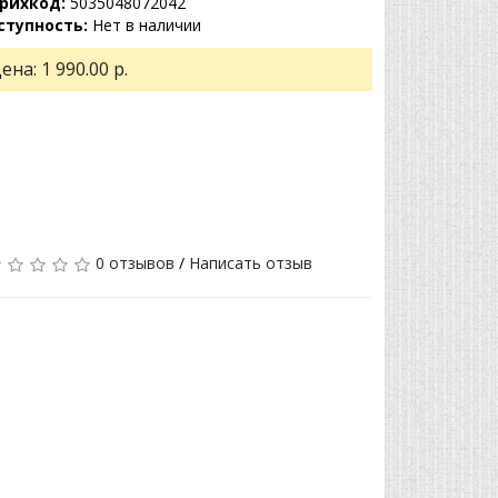
рихкод:
5035048072042
ступность:
Нет в наличии
ена:
1 990.00 р.
0 отзывов
/
Написать отзыв