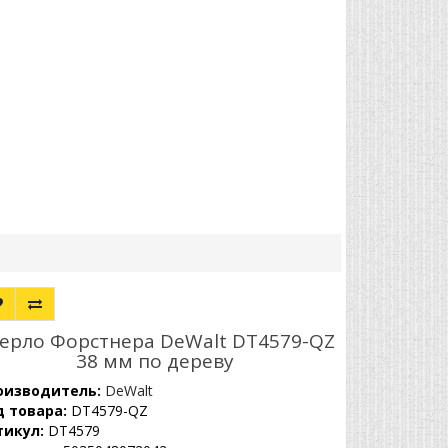
ерло Форстнера DeWalt DT4579-QZ
38 мм по дереву
оизводитель:
DeWalt
д товара:
DT4579-QZ
тикул:
DT4579