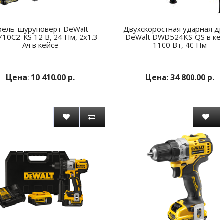
рель-шуруповерт DeWalt
Двухскоростная ударная 
10C2-KS 12 В, 24 Нм, 2x1.3
DeWalt DWD524KS-QS в ке
Ач в кейсе
1100 Вт, 40 Нм
10 410.00 р.
34 800.00 р.