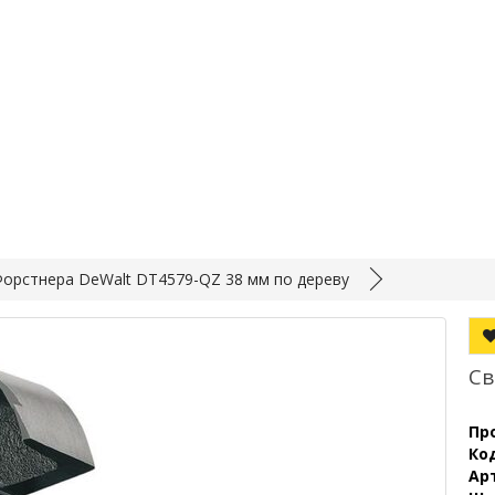
орстнера DeWalt DT4579-QZ 38 мм по дереву
Св
Пр
Ко
Ар